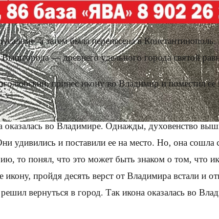
усалиме, а затем была перенесена в Константинополь. 
 Вышгорода — древнего удельного города святой рав
голюбский, принес икону во Владимир и поместил ее 
на оказалась во Владимире. Однажды, духовенство выш
ни удивились и поставили ее на место. Но, она сошла с
ию, то понял, что это может быть знаком о том, что и
 икону, пройдя десять верст от Владимира встали и от
ь решил вернуться в город. Так икона оказалась во Вл