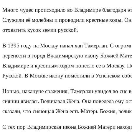
Много чудес происходило во Владимире благодаря это
Служили её молебны и проводили крестные ходы. Она
отхватить кусок земли русской.
В 1395 году на Москву напал хан Тамерлан. С огром
перенести в город Владимирскую икону Божией Мате
Владимире и крестным ходом понесло ее в Москву. П
Русской. В Москве икону поместили в Успенском соб
Ночью, накануне сражения, Тамерлан увидел во сне в
сиянии явилась Величавая Жена. Она повелела ему ос
сказали, что сияющая Жена есть Матерь Божия, вели
С тех пор Владимирская икона Божией Матери находит