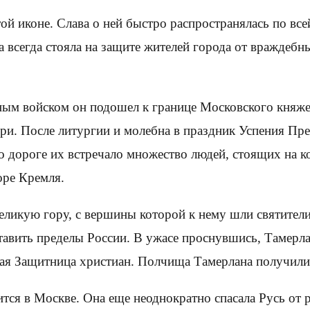
й иконе. Слава о ней быстро распространялась по всей
 всегда стояла на защите жителей города от враждебн
ным войском он подошел к границе Московского княже
ри. После литургии и молебна в праздник Успения Пр
о дороге их встречало множество людей, стоящих на 
оре Кремля.
еликую гору, с вершины которой к нему шли святители
тавить пределы России. В ужасе проснувшись, Тамерла
кая Защитница христиан. Полчища Тамерлана получили 
ся в Москве. Она еще неоднократно спасала Русь от р