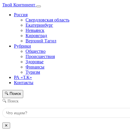
Твой Континент
Россия
Свердловская область
Екатеринбург
Невьянск
Кировград
Верхний Тагил
Рубрики
Общество
Происшествия
Здоровье
Финансы
Туризм
РА «Т.К»
Контакты
Поиск
🔍
🔍 Поиск
✕