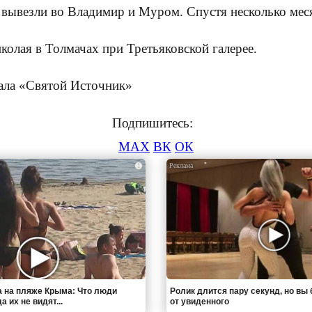
 вывезли во Владимир и Муром. Спустя несколько меся
колая в Толмачах при Третьяковской галерее.
ала «Святой Источник»
Подпишитесь:
MAX
ВК
ОК
i
 на пляже Крыма: Что люди
Ролик длится пару секунд, но вы 
 их не видят...
от увиденного