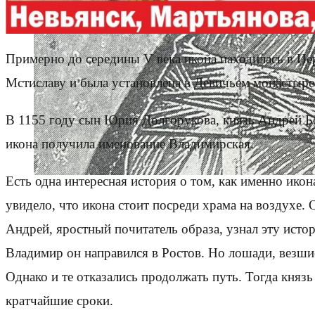
Примерно до середины V века икона находилась в Иер
Мстиславу и была установлена в Девичьем монастыре
В 1155 году сын Юрия Долгорукова, князь Андрей Бо
икона получила именование Владимирская.
Есть одна интересная история о том, как именно ико
увидело, что икона стоит посреди храма на воздухе. О
Андрей, яростный почитатель образа, узнал эту истор
Владимир он направился в Ростов. Но лошади, везшие
Однако и те отказались продолжать путь. Тогда княз
кратчайшие сроки.