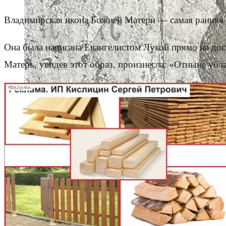
Владимирская икона Божией Матери — самая ранняя 
Она была написана Евангелистом Лукой прямо на дос
Матерь, увидев этот образ, произнесла: «Отныне убл
РЕКЛАМА