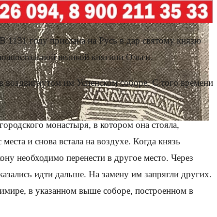
В 1131 году прислана на Русь в дар святому князю
ноапостольной великой княгини Ольги.
в воздвигнутом им Успенском соборе. С того времени
городского монастыря, в котором она стояла,
 места и снова встала на воздухе. Когда князь
кону необходимо перенести в другое место. Через
казались идти дальше. На замену им запрягли других.
адимире, в указанном выше соборе, построенном в