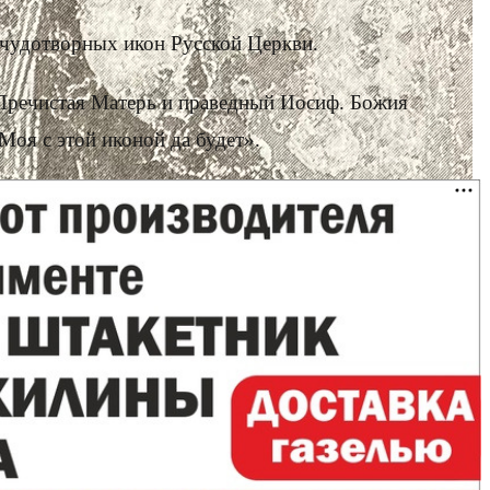
 чудотворных икон Русской Церкви.
, Пречистая Матерь и праведный Иосиф. Божия
Моя с этой иконой да будет».