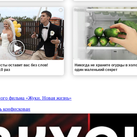
i
сты оставит вас без слов!
Никогда не храните огурцы в хол
0 раз
один маленький секрет
ного фильма «Жуки. Новая жизнь»
ь конфискован