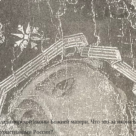
адимирской иконы Божией матери. Что это за икона та
 христианами России?