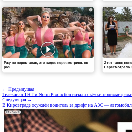
i
Ржу не переставая, это видео пересмотришь не
Этот танец неве
раз
Пересмотрела 1
← Предыдущая
Телеканал ТНТ и Norm Production начали съёмки полнометраж
Следующая →
В Кировграде осуждён водитель за дрифт на АЗС — автомобил
РЕКЛАМА