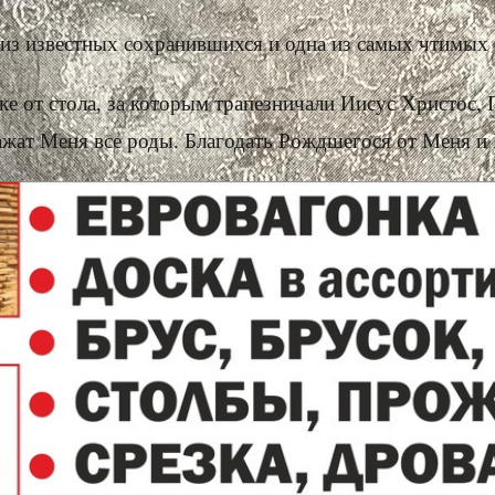
из известных сохранившихся и одна из самых чтимых
ке от стола, за которым трапезничали Иисус Христос
ажат Меня все роды. Благодать Рождшегося от Меня и 