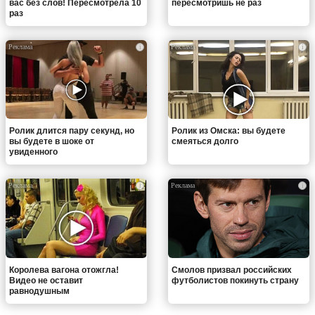
вас без слов! Пересмотрела 10
пересмотришь не раз
раз
i
i
Ролик длится пару секунд, но
Ролик из Омска: вы будете
вы будете в шоке от
смеяться долго
увиденного
i
i
Королева вагона отожгла!
Смолов призвал российских
Видео не оставит
футболистов покинуть страну
равнодушным