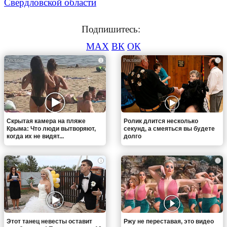
Свердловской области
Подпишитесь:
MAX
ВК
ОК
i
i
Скрытая камера на пляже
Ролик длится несколько
Крыма: Что люди вытворяют,
секунд, а смеяться вы будете
когда их не видят...
долго
i
i
Этот танец невесты оставит
Ржу не переставая, это видео