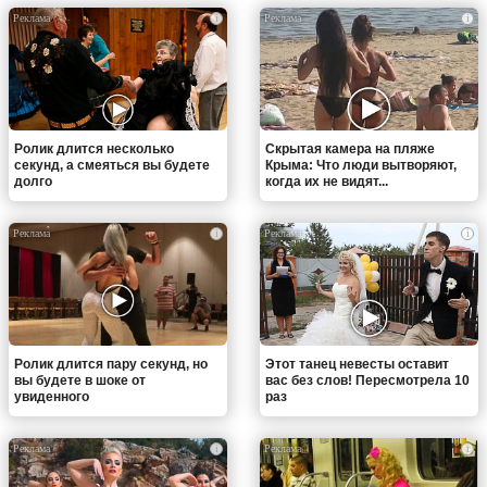
i
i
Ролик длится несколько
Скрытая камера на пляже
секунд, а смеяться вы будете
Крыма: Что люди вытворяют,
долго
когда их не видят...
i
i
Ролик длится пару секунд, но
Этот танец невесты оставит
вы будете в шоке от
вас без слов! Пересмотрела 10
увиденного
раз
i
i