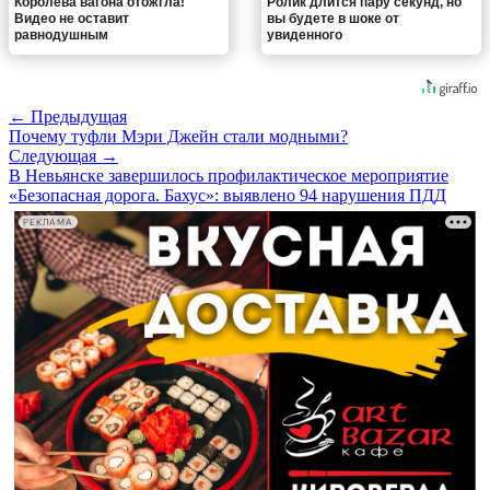
Королева вагона отожгла!
Ролик длится пару секунд, но
Видео не оставит
вы будете в шоке от
равнодушным
увиденного
← Предыдущая
Почему туфли Мэри Джейн стали модными?
Следующая →
В Невьянске завершилось профилактическое мероприятие
«Безопасная дорога. Бахус»: выявлено 94 нарушения ПДД
РЕКЛАМА