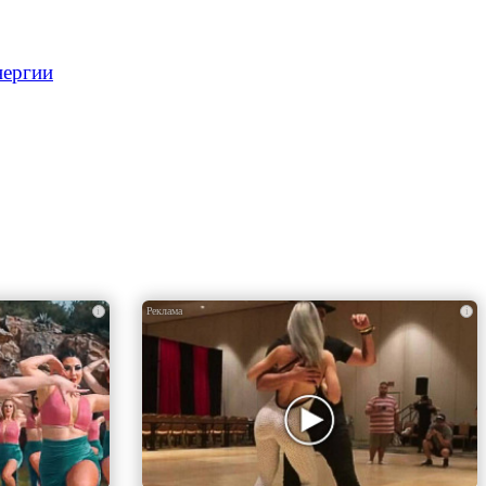
нергии
i
i