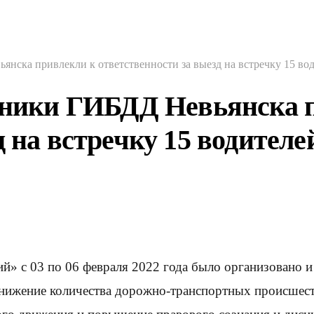
янска привлекли к ответственности за выезд на встречку 15 во
удники ГИБДД Невьянска 
д на встречку 15 водителе
с 03 по 06 февраля 2022 года было организовано и 
снижение количества дорожно-транспортных происшест