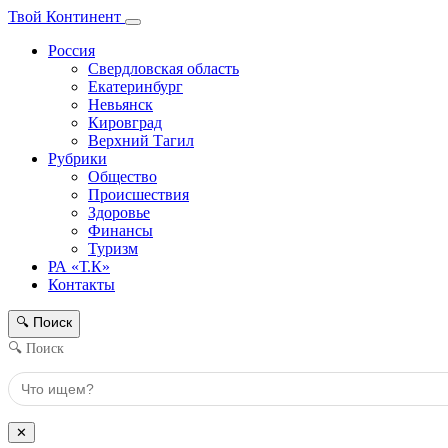
Твой Континент
Россия
Свердловская область
Екатеринбург
Невьянск
Кировград
Верхний Тагил
Рубрики
Общество
Происшествия
Здоровье
Финансы
Туризм
РА «Т.К»
Контакты
Поиск
🔍
🔍 Поиск
✕