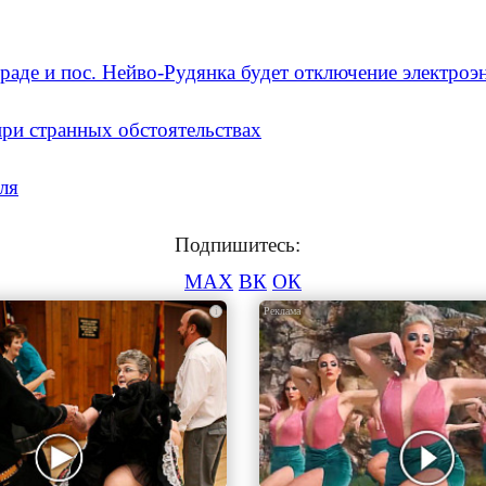
раде и пос. Нейво-Рудянка будет отключение электроэ
при странных обстоятельствах
ля
Подпишитесь:
MAX
ВК
ОК
i