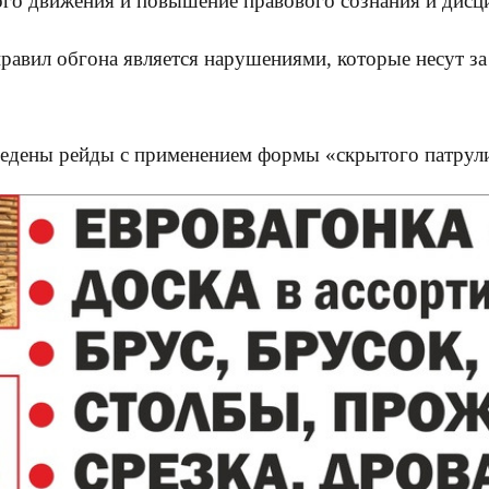
о движения и повышение правового сознания и дисци
равил обгона является нарушениями, которые несут за
ведены рейды с применением формы «скрытого патрул