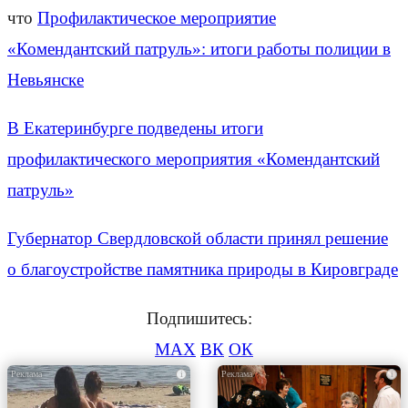
что
Профилактическое мероприятие
«Комендантский патруль»: итоги работы полиции в
Невьянске
В Екатеринбурге подведены итоги
профилактического мероприятия «Комендантский
патруль»
Губернатор Свердловской области принял решение
о благоустройстве памятника природы в Кировграде
Подпишитесь:
MAX
ВК
ОК
i
i