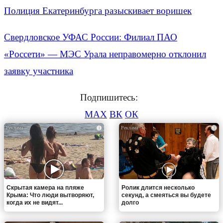
Полиция Екатеринбурга разыскивает воришек
Свердловское УФАС России: Филиал ПАО
«Россети» — МЭС Урала неправомерно отклонил
заявку участника
Подпишитесь:
MAX
ВК
ОК
i
i
Скрытая камера на пляже
Ролик длится несколько
Крыма: Что люди вытворяют,
секунд, а смеяться вы будете
когда их не видят...
долго