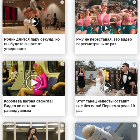
i
i
Ролик длится пару секунд, но
Ржу не переставая, это видео
вы будете в шоке от
пересмотришь не раз
увиденного
i
i
Королева вагона отожгла!
Этот танец невесты оставит
Видео не оставит
вас без слов! Пересмотрела 10
равнодушным
раз
i
i