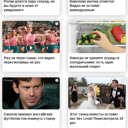
Ролик длится пару секунд, но
Королева вагона отожгла!
вы будете в шоке от
Видео не оставит
увиденного
равнодушным
i
i
Ржу не переставая, это видео
Никогда не храните огурцы в
пересмотришь не раз
холодильнике: есть один
маленький секрет
i
i
Смолов призвал российских
Этот танец невесты оставит
футболистов покинуть страну
вас без слов! Пересмотрела 10
раз