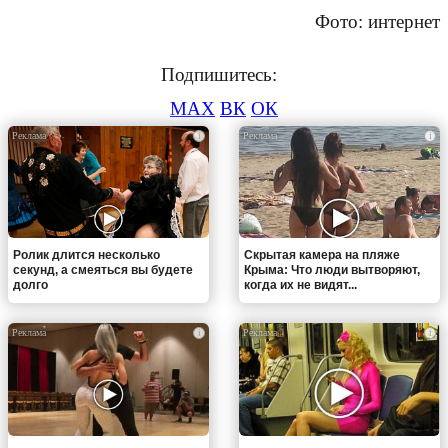
Фото: интернет
Подпишитесь:
MAX
ВК
ОК
i
i
Ролик длится несколько
Скрытая камера на пляже
секунд, а смеяться вы будете
Крыма: Что люди вытворяют,
долго
когда их не видят...
i
i