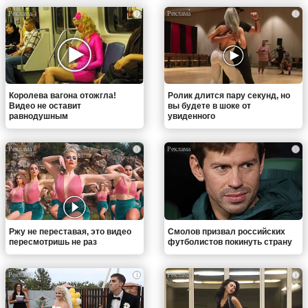
i
i
Королева вагона отожгла!
Ролик длится пару секунд, но
Видео не оставит
вы будете в шоке от
равнодушным
увиденного
i
i
Ржу не переставая, это видео
Смолов призвал российских
пересмотришь не раз
футболистов покинуть страну
i
i