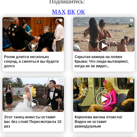
Подпишитесь:
MAX
ВК
ОК
i
i
Ролик длится несколько
Скрытая камера на пляже
секунд, а смеяться вы будете
Крыма: Что люди вытворяют,
долго
когда их не видят...
i
i
Этот танец невесты оставит
Королева вагона отожгла!
вас без слов! Пересмотрела 10
Видео не оставит
раз
равнодушным