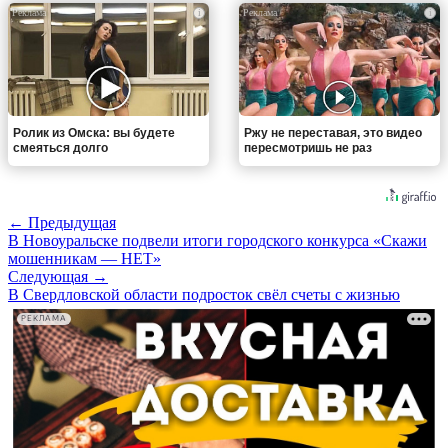
i
i
Ролик из Омска: вы будете
Ржу не переставая, это видео
смеяться долго
пересмотришь не раз
← Предыдущая
В Новоуральске подвели итоги городского конкурса «Скажи
мошенникам — НЕТ»
Следующая →
В Свердловской области подросток свёл счеты с жизнью
РЕКЛАМА