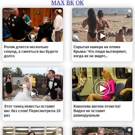
MAX
ВК
ОК
i
i
Ролик длится несколько
Скрытая камера на пляже
секунд, а смеяться вы будете
Крыма: Что люди вытворяют,
долго
когда их не видят...
i
i
Этот танец невесты оставит
Королева вагона отожгла!
вас без слов! Пересмотрела 10
Видео не оставит
раз
равнодушным
i
i