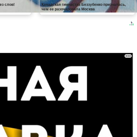
ез слов!
Канадская гимнастка Беззубенко призналась,
чем ее разочаровала Москва