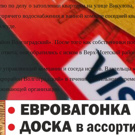
во по делу о затоплении квартиры на улице Викулова,
 горячего водоснабжения в ванной комнате соседней к
лсуде.
он Волгоградский». После того как собственники по
ответа, они обратились с иском в Верх-Исетский райо
у управляющей компании и соседа истцов. Владельцы 
икрорайон Волгоградский» в течение длительного вре
луживающей организации.