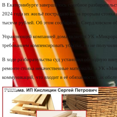
В Екатеринбурге завершилось судебное разбирательст
2024 года их жильё пострадало из-за прорыва стояка
тысячи рублей. Об этом сообщили в Свердловском об
Управляющей компанией дома является УК «Микрорай
требованием компенсировать убытки, но не получили 
В ходе разбирательства суд установил обоюдную вин
ремонте стояка некачественные материалы, а УК «М
коммуникаций, что входит в её обязанности как обс
РЕКЛАМА