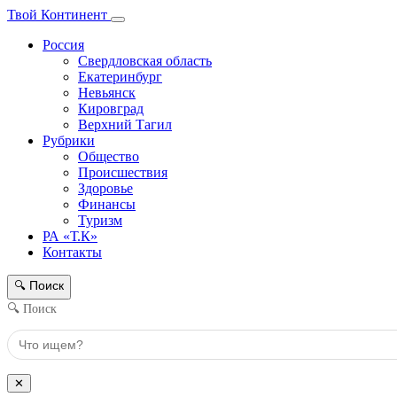
Твой Континент
Россия
Свердловская область
Екатеринбург
Невьянск
Кировград
Верхний Тагил
Рубрики
Общество
Происшествия
Здоровье
Финансы
Туризм
РА «Т.К»
Контакты
Поиск
🔍
🔍 Поиск
✕