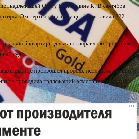
 принадлежащей Олегу К. и Эллине К. В сентябре
вартиры. Экспертная оценка ущерба составила 322
страдавшей квартиры дважды направляли претензии с
нный суд.
квартиры, где произошёл прорыв, использовали при
мени не проводила надлежащий осмотр инженерных