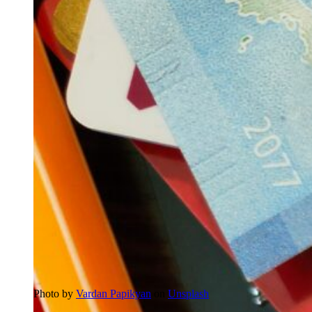
Photo by
Vardan Papikyan
on
Unsplash