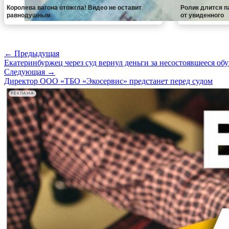
Королева вагона отожгла! Видео не оставит
Ролик длится па
равнодушным
от увиденного
← Предыдущая
Екатеринбуржец через суд вернул деньги за несостоявшееся об
Следующая →
Директор ООО «ТБО «Экосервис» предстанет перед судом
РЕКЛАМА