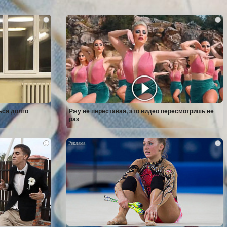
i
i
ься долго
Ржу не переставая, это видео пересмотришь не
раз
i
i