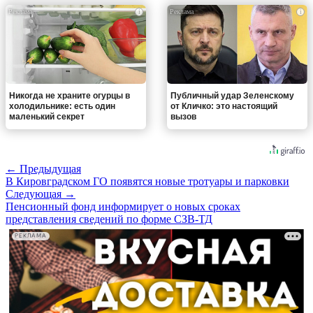
i
i
Никогда не храните огурцы в
Публичный удар Зеленскому
холодильнике: есть один
от Кличко: это настоящий
маленький секрет
вызов
← Предыдущая
В Кировградском ГО появятся новые тротуары и парковки
Следующая →
Пенсионный фонд информирует о новых сроках
представления сведений по форме СЗВ-ТД
РЕКЛАМА