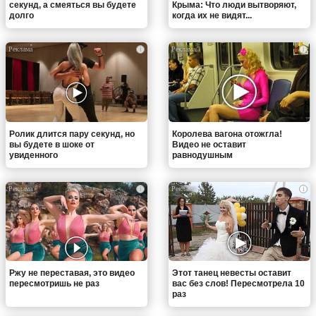
секунд, а смеяться вы будете
Крыма: Что люди вытворяют,
долго
когда их не видят...
i
i
Ролик длится пару секунд, но
Королева вагона отожгла!
вы будете в шоке от
Видео не оставит
увиденного
равнодушным
i
i
Ржу не переставая, это видео
Этот танец невесты оставит
пересмотришь не раз
вас без слов! Пересмотрела 10
раз