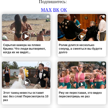
Подпишитесь:
MAX
ВК
ОК
i
i
Скрытая камера на пляже
Ролик длится несколько
Крыма: Что люди вытворяют,
секунд, а смеяться вы будете
когда их не видят...
долго
i
i
Этот танец невесты оставит
Ржу не переставая, это видео
вас без слов! Пересмотрела 10
пересмотришь не раз
раз