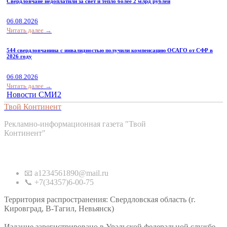
Свердловчане недоплатили за свет и тепло более 2 млрд рублей
06.08.2026
Читать далее →
544 свердловчанина с инвалидностью получили компенсацию ОСАГО от СФР в
2026 году
06.08.2026
Читать далее →
Новости СМИ2
Твой Континент
Рекламно-информационная газета "Твой
Континент"
Контакты
📧 a1234561890@mail.ru
📞 +7(34357)6-00-75
Территория распространения: Свердловская область (г.
Кировград, В-Тагил, Невьянск)
Издание зарегистрировано в Уральской федеральной службе