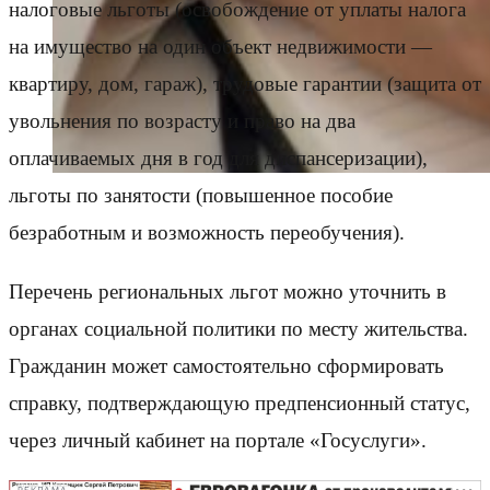
налоговые льготы (освобождение от уплаты налога
на имущество на один объект недвижимости —
квартиру, дом, гараж), трудовые гарантии (защита от
увольнения по возрасту и право на два
оплачиваемых дня в год для диспансеризации),
льготы по занятости (повышенное пособие
безработным и возможность переобучения).
Перечень региональных льгот можно уточнить в
органах социальной политики по месту жительства.
Гражданин может самостоятельно сформировать
справку, подтверждающую предпенсионный статус,
через личный кабинет на портале «Госуслуги».