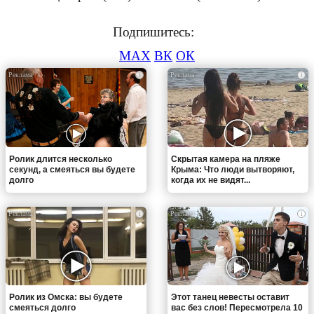
Подпишитесь:
MAX
ВК
ОК
i
i
Ролик длится несколько
Скрытая камера на пляже
секунд, а смеяться вы будете
Крыма: Что люди вытворяют,
долго
когда их не видят...
i
i
Ролик из Омска: вы будете
Этот танец невесты оставит
смеяться долго
вас без слов! Пересмотрела 10