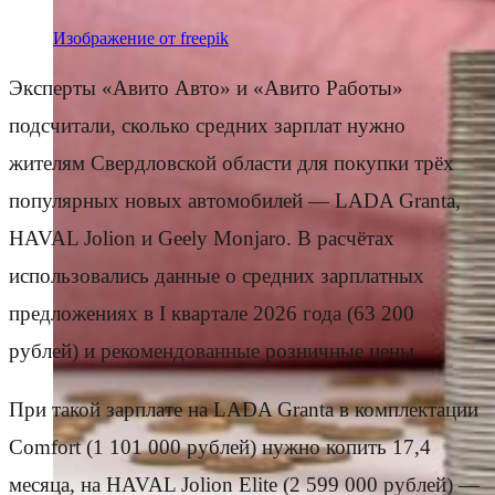
Изображение от freepik
Эксперты «Авито Авто» и «Авито Работы»
подсчитали, сколько средних зарплат нужно
жителям Свердловской области для покупки трёх
популярных новых автомобилей — LADA Granta,
HAVAL Jolion и Geely Monjaro. В расчётах
использовались данные о средних зарплатных
предложениях в I квартале 2026 года (63 200
рублей) и рекомендованные розничные цены.
При такой зарплате на LADA Granta в комплектации
Comfort (1 101 000 рублей) нужно копить 17,4
месяца, на HAVAL Jolion Elite (2 599 000 рублей) —