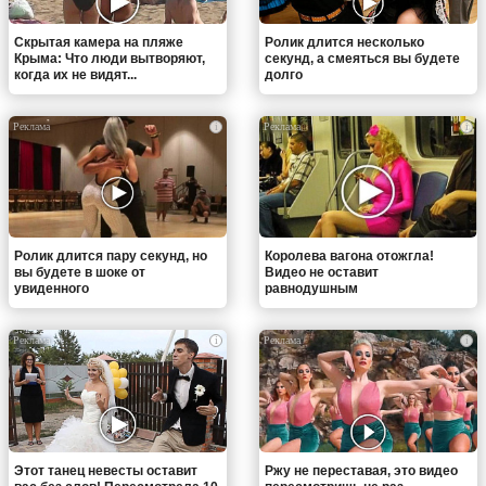
Скрытая камера на пляже
Ролик длится несколько
Крыма: Что люди вытворяют,
секунд, а смеяться вы будете
когда их не видят...
долго
i
i
Ролик длится пару секунд, но
Королева вагона отожгла!
вы будете в шоке от
Видео не оставит
увиденного
равнодушным
i
i
Этот танец невесты оставит
Ржу не переставая, это видео