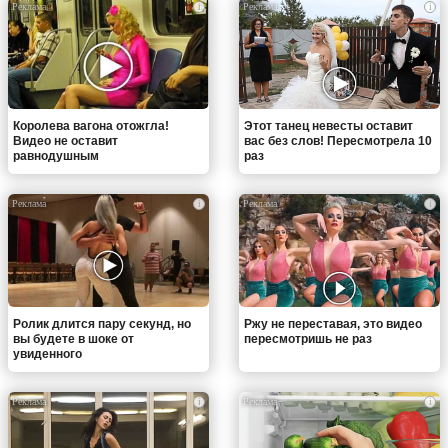
i
i
Королева вагона отожгла!
Этот танец невесты оставит
Видео не оставит
вас без слов! Пересмотрела 10
равнодушным
раз
i
i
Ролик длится пару секунд, но
Ржу не переставая, это видео
вы будете в шоке от
пересмотришь не раз
увиденного
i
i