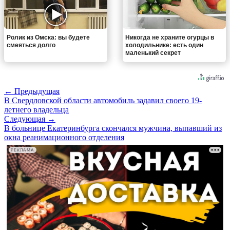
Ролик из Омска: вы будете
Никогда не храните огурцы в
смеяться долго
холодильнике: есть один
маленький секрет
← Предыдущая
В Свердловской области автомобиль задавил своего 19-
летнего владельца
Следующая →
В больнице Екатеринбурга скончался мужчина, выпавший из
окна реанимационного отделения
РЕКЛАМА