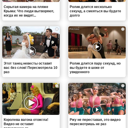
Скрытая камера на пляже
Ролик длится несколько
Крыма: Что люди вытворяют,
секунд, а смеяться вы будете
когда их не видят...
долго
i
i
Этот танец невесты оставит
Ролик длится пару секунд, но
вас без слов! Пересмотрела 10
вы будете в шоке от
раз
увиденного
i
i
Королева вагона отожгла!
Ржу не переставая, это видео
Видео не оставит
пересмотришь не раз