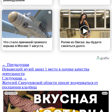
равнодушным
i
i
Что стало причиной громкого
Ролик из Омска: вы будете
взрыва в Москве 7 августа
смеяться долго
← Предыдущая
Невьянский музей занял 1 место в оценке качества
деятельности
Следующая →
Жителей Свердловской области просят воздержаться от
посещения кладбищ
РЕКЛАМА