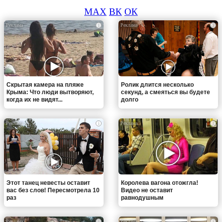
MAX
ВК
ОК
i
i
Скрытая камера на пляже
Ролик длится несколько
Крыма: Что люди вытворяют,
секунд, а смеяться вы будете
когда их не видят...
долго
i
i
Этот танец невесты оставит
Королева вагона отожгла!
вас без слов! Пересмотрела 10
Видео не оставит
раз
равнодушным
i
i