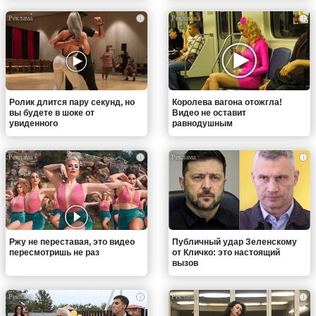
i
i
Ролик длится пару секунд, но
Королева вагона отожгла!
вы будете в шоке от
Видео не оставит
увиденного
равнодушным
i
i
Ржу не переставая, это видео
Публичный удар Зеленскому
пересмотришь не раз
от Кличко: это настоящий
вызов
i
i