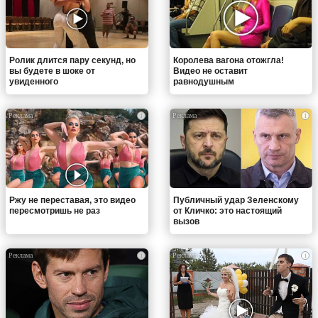
Ролик длится пару секунд, но
Королева вагона отожгла!
вы будете в шоке от
Видео не оставит
увиденного
равнодушным
i
i
Ржу не переставая, это видео
Публичный удар Зеленскому
пересмотришь не раз
от Кличко: это настоящий
вызов
i
i