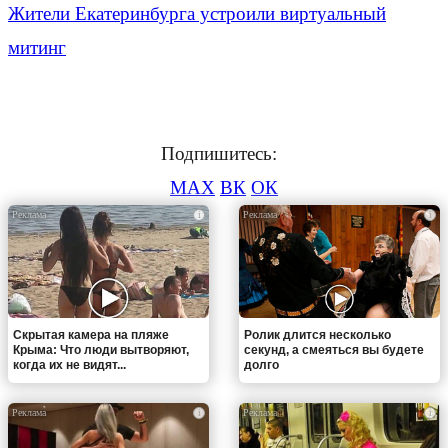
Жители Екатеринбурга устроили виртуальный
митинг
Подпишитесь:
MAX
ВК
ОК
i
i
Скрытая камера на пляже
Ролик длится несколько
Крыма: Что люди вытворяют,
секунд, а смеяться вы будете
когда их не видят...
долго
i
i