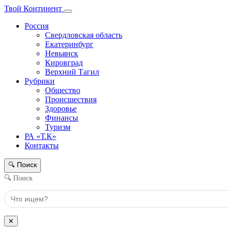
Твой Континент
Россия
Свердловская область
Екатеринбург
Невьянск
Кировград
Верхний Тагил
Рубрики
Общество
Происшествия
Здоровье
Финансы
Туризм
РА «Т.К»
Контакты
Поиск
🔍
🔍 Поиск
✕