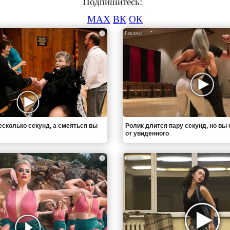
Подпишитесь:
MAX
ВК
ОК
i
есколько секунд, а смеяться вы
Ролик длится пару секунд, но вы 
от увиденного
i