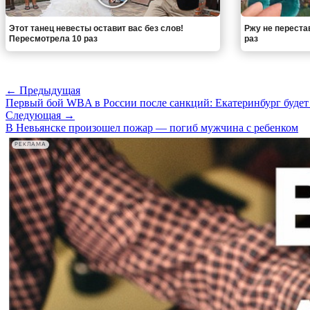
Этот танец невесты оставит вас без слов!
Ржу не переста
Пересмотрела 10 раз
раз
← Предыдущая
Первый бой WBA в России после санкций: Екатеринбург будет
Следующая →
В Невьянске произошел пожар — погиб мужчина с ребенком
РЕКЛАМА