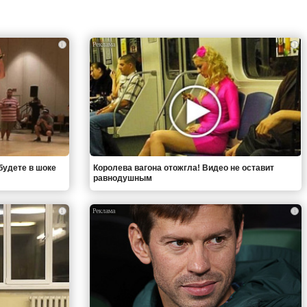
i
i
будете в шоке
Королева вагона отожгла! Видео не оставит
равнодушным
i
i