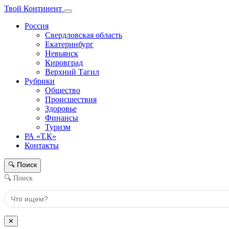
Твой Континент
Россия
Свердловская область
Екатеринбург
Невьянск
Кировград
Верхний Тагил
Рубрики
Общество
Происшествия
Здоровье
Финансы
Туризм
РА «Т.К»
Контакты
Поиск
🔍
🔍 Поиск
✕