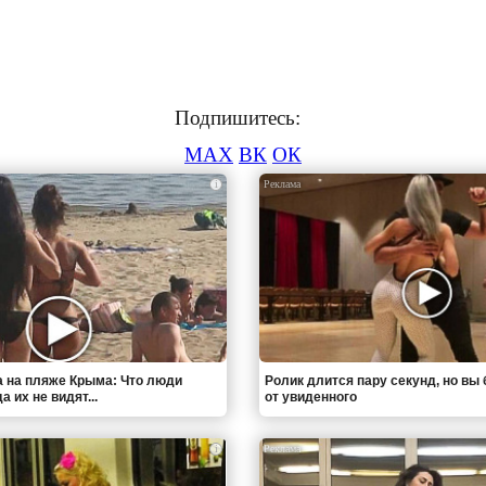
Подпишитесь:
MAX
ВК
ОК
i
 на пляже Крыма: Что люди
Ролик длится пару секунд, но вы 
 их не видят...
от увиденного
i