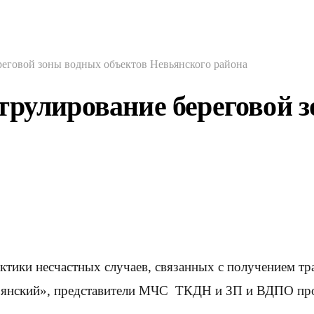
еговой зоны водных объектов Невьянского района
трулирование береговой 
ктики несчастных случаев, связанных с получением тр
нский», представители МЧС ТКДН и ЗП и ВДПО пров