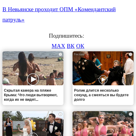
В Невьянске проходит ОПМ «Комендантский
патруль»
Подпишитесь:
MAX
ВК
ОК
i
i
Скрытая камера на пляже
Ролик длится несколько
Крыма: Что люди вытворяют,
секунд, а смеяться вы будете
когда их не видят...
долго
i
i