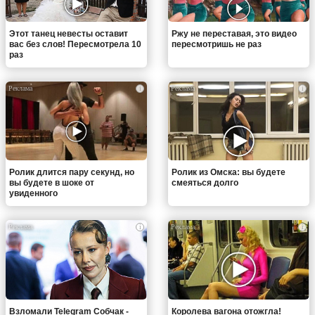
Этот танец невесты оставит
Ржу не переставая, это видео
вас без слов! Пересмотрела 10
пересмотришь не раз
раз
i
i
Ролик длится пару секунд, но
Ролик из Омска: вы будете
вы будете в шоке от
смеяться долго
увиденного
i
i
Взломали Telegram Собчак -
Королева вагона отожгла!