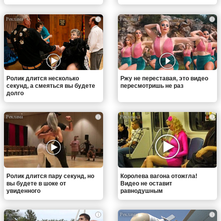
i
i
Ролик длится несколько
Ржу не переставая, это видео
секунд, а смеяться вы будете
пересмотришь не раз
долго
i
i
Ролик длится пару секунд, но
Королева вагона отожгла!
вы будете в шоке от
Видео не оставит
увиденного
равнодушным
i
i