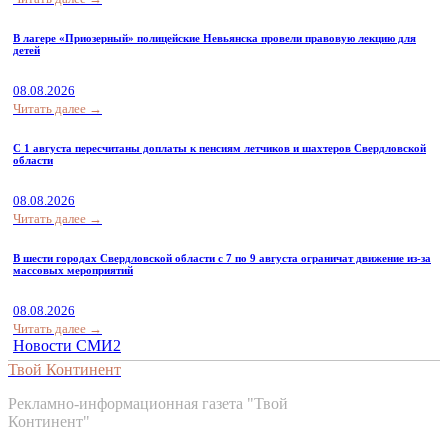
В лагере «Приозерный» полицейские Невьянска провели правовую лекцию для
детей
08.08.2026
Читать далее →
С 1 августа пересчитаны доплаты к пенсиям летчиков и шахтеров Свердловской
области
08.08.2026
Читать далее →
В шести городах Свердловской области с 7 по 9 августа ограничат движение из-за
массовых мероприятий
08.08.2026
Читать далее →
Новости СМИ2
Твой Континент
Рекламно-информационная газета "Твой
Континент"