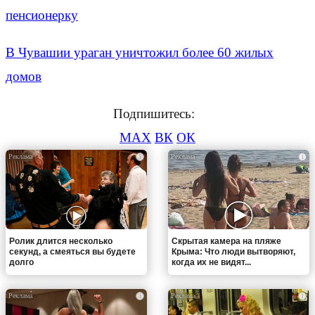
пенсионерку
В Чувашии ураган уничтожил более 60 жилых
домов
Подпишитесь:
MAX
ВК
ОК
i
i
Ролик длится несколько
Скрытая камера на пляже
секунд, а смеяться вы будете
Крыма: Что люди вытворяют,
долго
когда их не видят...
i
i