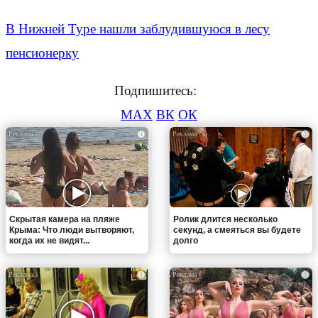
В Нижней Туре нашли заблудившуюся в лесу
пенсионерку
Подпишитесь:
MAX
ВК
ОК
i
i
Скрытая камера на пляже
Ролик длится несколько
Крыма: Что люди вытворяют,
секунд, а смеяться вы будете
когда их не видят...
долго
i
i