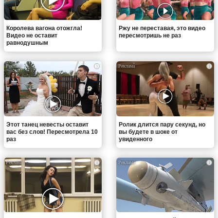
Королева вагона отожгла!
Ржу не переставая, это видео
Видео не оставит
пересмотришь не раз
равнодушным
i
i
Этот танец невесты оставит
Ролик длится пару секунд, но
вас без слов! Пересмотрела 10
вы будете в шоке от
раз
увиденного
i
i