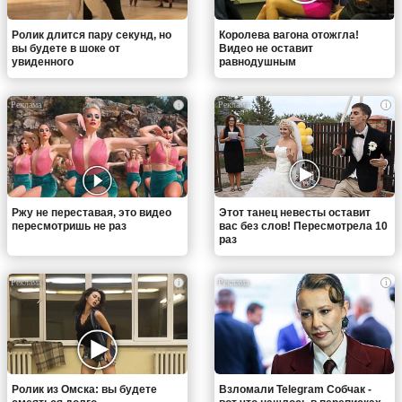
Ролик длится пару секунд, но
Королева вагона отожгла!
вы будете в шоке от
Видео не оставит
увиденного
равнодушным
i
i
Ржу не переставая, это видео
Этот танец невесты оставит
пересмотришь не раз
вас без слов! Пересмотрела 10
раз
i
i
Ролик из Омска: вы будете
Взломали Telegram Собчак -