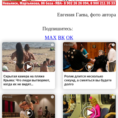
Евгения Гаева, фото автора
Подпишитесь:
MAX
ВК
ОК
i
i
Скрытая камера на пляже
Ролик длится несколько
Крыма: Что люди вытворяют,
секунд, а смеяться вы будете
когда их не видят...
долго
i
i