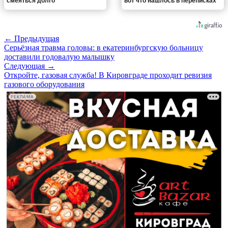
смеяться долго
вот что нашлось в переписках
← Предыдущая
Серьёзная травма головы: в екатеринбургскую больницу
доставили годовалую малышку
Следующая →
Откройте, газовая служба! В Кировграде проходит ревизия
газового оборудования
РЕКЛАМА