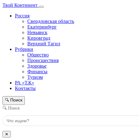
Твой Континент
Россия
Свердловская область
Екатеринбург
Невьянск
Кировград
Верхний Тагил
Рубрики
Общество
Происшествия
Здоровье
Финансы
Туризм
РА «Т.К»
Контакты
Поиск
🔍
🔍 Поиск
✕