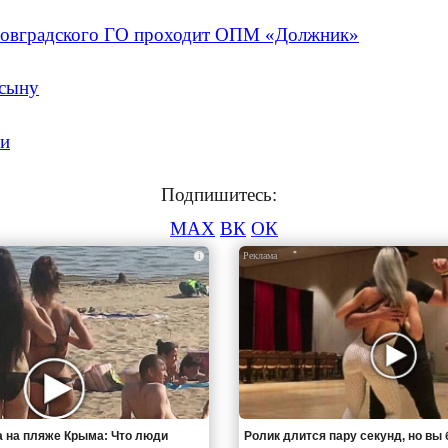
ровградского ГО проходит ОПМ «Должник»
 сыну
ми
Подпишитесь:
MAX
ВК
ОК
i
 на пляже Крыма: Что люди
Ролик длится пару секунд, но вы 