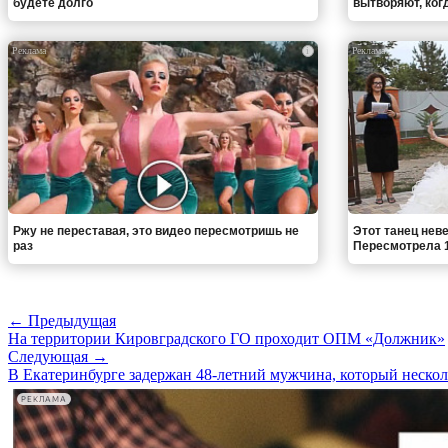
будете долго
вытворяют, когда
i
Ржу не переставая, это видео пересмотришь не
Этот танец неве
раз
Пересмотрела 1
← Предыдущая
На территории Кировградского ГО проходит ОПМ «Должник»
Следующая →
В Екатеринбурге задержан 48-летний мужчина, который нескол
РЕКЛАМА