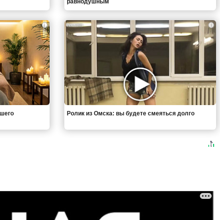
равнодушным
i
i
вшего
Ролик из Омска: вы будете смеяться долго