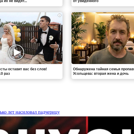
 их не видят...
от увиденного
i
сты оставит вас без слов!
Обнаружена тайная семья пропа
0 раз
Усольцева: вторая жена и дочь
ько лет насиловал падчерицу