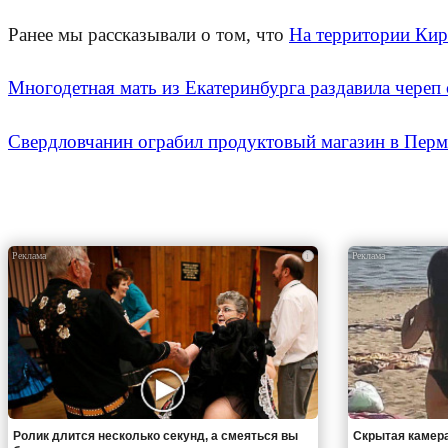
Ранее мы рассказывали о том, что
На территории Ки
Многодетная мать из Екатеринбурга раздавила череп
Свердловчанин ограбил продуктовый магазин в Пер
i
Ролик длится несколько секунд, а смеяться вы
Скрытая камера