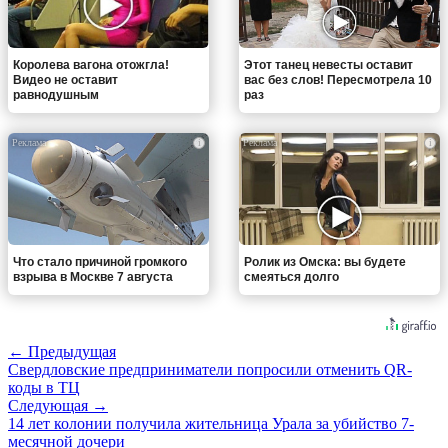
Королева вагона отожгла!
Этот танец невесты оставит
Видео не оставит
вас без слов! Пересмотрела 10
равнодушным
раз
i
i
Что стало причиной громкого
Ролик из Омска: вы будете
взрыва в Москве 7 августа
смеяться долго
← Предыдущая
Свердловские предприниматели попросили отменить QR-
коды в ТЦ
Следующая →
14 лет колонии получила жительница Урала за убийство 7-
месячной дочери