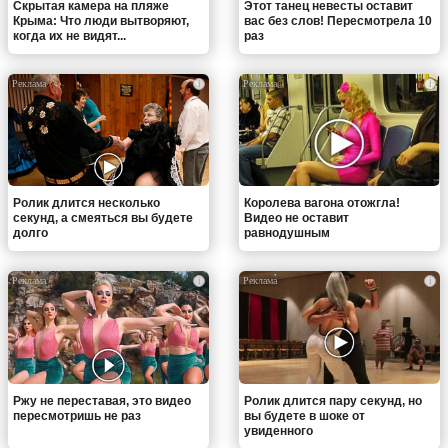
Скрытая камера на пляже
Этот танец невесты оставит
Крыма: Что люди вытворяют,
вас без слов! Пересмотрела 10
когда их не видят...
раз
i
i
Ролик длится несколько
Королева вагона отожгла!
секунд, а смеяться вы будете
Видео не оставит
долго
равнодушным
i
i
Ржу не переставая, это видео
Ролик длится пару секунд, но
пересмотришь не раз
вы будете в шоке от
увиденного