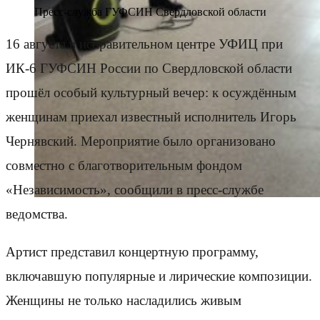
Пресс-служба ГУФСИН Свердловской области
16 августа в исправительном центре УФИЦ при
ИК-6 ГУФСИН России по Свердловской области
прошёл особый культурный вечер: к осуждённым
женщинам приехал известный исполнитель Игорь
Чернявский. Мероприятие было организовано
совместно с благотворительным фондом
«Независимость», сообщили в пресс-службе
ведомства.
Артист представил концертную программу,
включавшую популярные и лирические композиции.
Женщины не только насладились живым