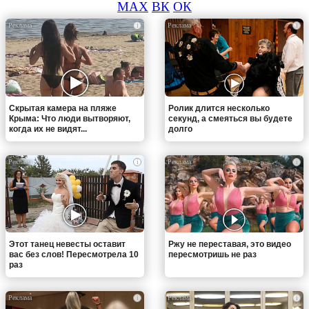
MAX
ВК
ОК
i
i
Скрытая камера на пляже
Ролик длится несколько
Крыма: Что люди вытворяют,
секунд, а смеяться вы будете
когда их не видят...
долго
i
i
Этот танец невесты оставит
Ржу не переставая, это видео
вас без слов! Пересмотрела 10
пересмотришь не раз
раз
i
i