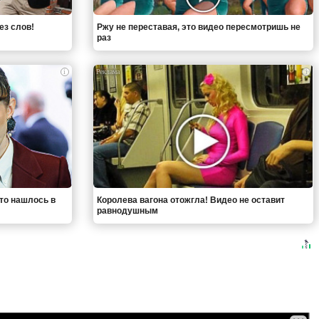
ез слов!
Ржу не переставая, это видео пересмотришь не
раз
i
i
что нашлось в
Королева вагона отожгла! Видео не оставит
равнодушным