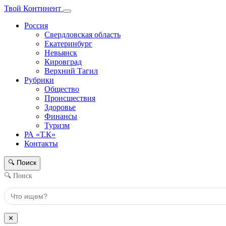
Твой Континент
Россия
Свердловская область
Екатеринбург
Невьянск
Кировград
Верхний Тагил
Рубрики
Общество
Происшествия
Здоровье
Финансы
Туризм
РА «Т.К»
Контакты
Поиск
🔍
🔍 Поиск
✕