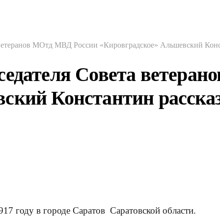
 ветеранов МОтд МВД России «Кировградское» Альшевский Конс
седателя Совета ветера
ский Константин рассказ
17 году в городе Саратов Саратовской области.