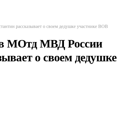
тантин рассказывает о своем дедушке участнике ВОВ
нов МОтд МВД России
ывает о своем дедушке