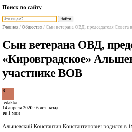
Поиск по сайту
Найти
Главная
/
Общество
/
Сын ветерана ОВД, председателя Совета
Сын ветерана ОВД, пред
«Кировградское» Альшев
участнике ВОВ
R
redaktor
14 апреля 2020 · 6 лет назад
📖 1 мин
Альшевский Константин Константинович родился в 19