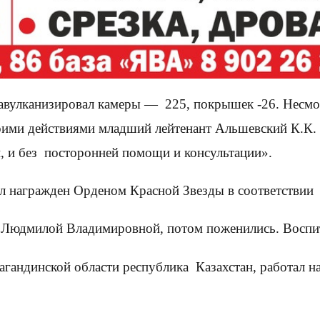
авулканизировал камеры — 225, покрышек -26. Несмо
воими действиями младший лейтенант Альшевский К.К.
ей, и без посторонней помощи и консультации».
л награжден Орденом Красной Звезды в соответствии 
 Людмилой Владимировной, потом поженились. Воспит
агандинской области республика Казахстан, работал 