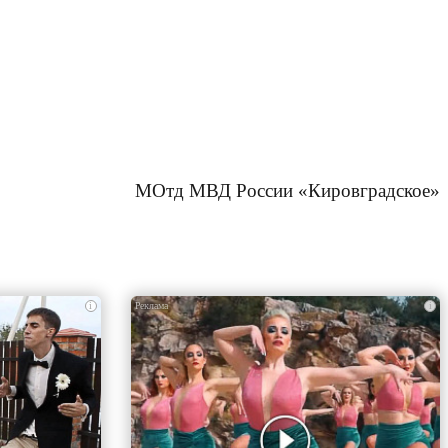
МОтд МВД России «Кировградское»
i
i