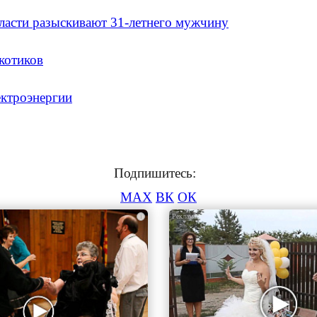
ласти разыскивают 31-летнего мужчину
котиков
ектроэнергии
Подпишитесь:
MAX
ВК
ОК
i