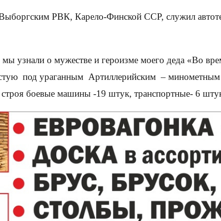
н Выборгским РВК, Карело-Финской ССР, служил авто
 мы узнали о мужестве и героизме моего деда «Во вр
частую под ураганным Артиллерийским – минометным 
троя боевые машины -19 штук, транспортные- 6 штук,