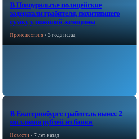
В Новоуральске полицейские
задержали грабителя, похитившего
сумку у пожилой женщины
Происшествия
•
3 года назад
В Екатеринбурге грабитель вынес 2
миллиона рублей из банка
Новости
•
7 лет назад