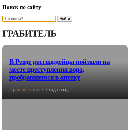
Поиск по сайту
Найти
ГРАБИТЕЛЬ
В Ревде росгвардейцы поймали на
месте преступления вора,
пробравшегося в аптеку
Происшествия
•
1 год назад