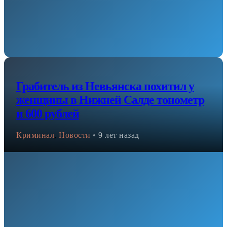
Грабитель из Невьянска похитил у
женщины в Нижней Салде тонометр
и 600 рублей
Криминал
,
Новости
•
9 лет назад