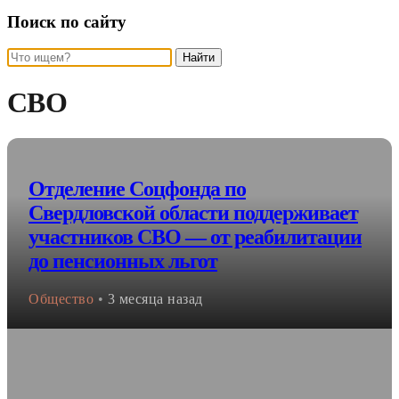
Поиск по сайту
Найти
СВО
Отделение Соцфонда по
Свердловской области поддерживает
участников СВО — от реабилитации
до пенсионных льгот
Общество
•
3 месяца назад