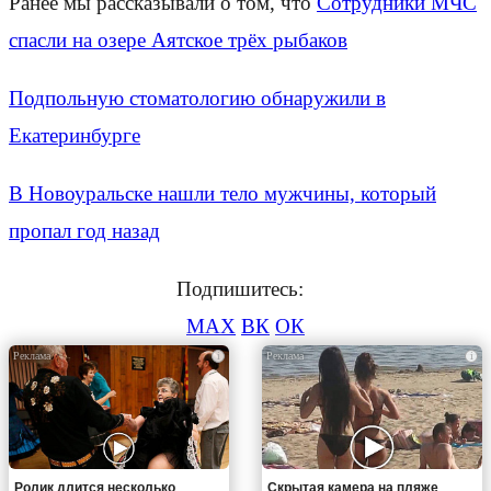
Ранее мы рассказывали о том, что
Сотрудники МЧС
спасли на озере Аятское трёх рыбаков
Подпольную стоматологию обнаружили в
Екатеринбурге
В Новоуральске нашли тело мужчины, который
пропал год назад
Подпишитесь:
MAX
ВК
ОК
i
i
Ролик длится несколько
Скрытая камера на пляже