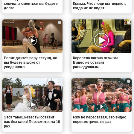
секунд, а смеяться вы будете
Крыма: Что люди вытворяют,
долго
когда их не видят...
i
i
Ролик длится пару секунд, но
Королева вагона отожгла!
вы будете в шоке от
Видео не оставит
увиденного
равнодушным
i
i
Этот танец невесты оставит
Ржу не переставая, это видео
вас без слов! Пересмотрела 10
пересмотришь не раз
раз