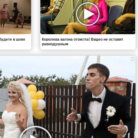
будете в шоке
Королева вагона отожгла! Видео не оставит
равнодушным
i