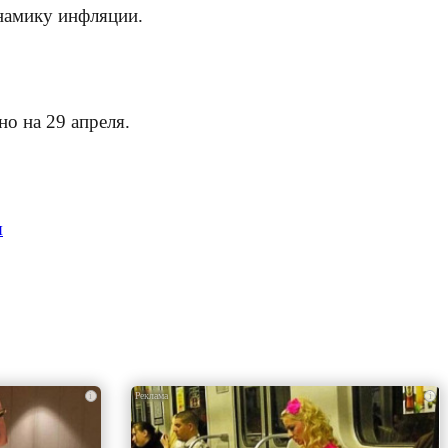
намику инфляции.
о на 29 апреля.
я
i
i