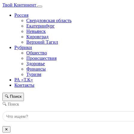
Твой Континент
Россия
Свердловская область
Екатеринбург
Невьянск
Кировград
Верхний Тагил
Рубрики
Общество
Происшествия
Здоровье
Финансы
Туризм
РА «Т.К»
Контакты
Поиск
🔍
🔍 Поиск
✕