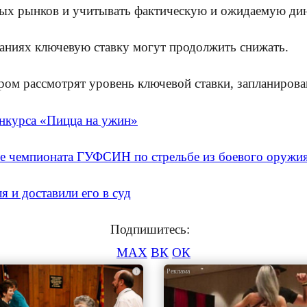
овых рынков и учитывать фактическую и ожидаемую ди
даниях ключевую ставку могут продолжить снижать.
ом рассмотрят уровень ключевой ставки, запланирован
нкурса «Пицца на ужин»
апе чемпионата ГУФСИН по стрельбе из боевого оружи
 и доставили его в суд
Подпишитесь:
MAX
ВК
ОК
i