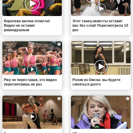
Королева вагона отожгла!
Этот танец невесты оставит
Видео не оставит
вас без слов! Пересмотрела 10
равнодушным
раз
i
i
Ржу не переставая, это видео
Ролик из Омска: вы будете
пересмотришь не раз
смеяться долго
i
i