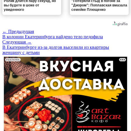
Ролик длится пару секунд, но
"Потеряли стыд в погоне за
вы будете в шоке от
"Диором": Поплавская вмазала
увиденного
семейке Плющенко
← Предыдущая
В колонии Екатеринбурга найдено тело педофила
Следующая →
В Екатеринбурге из-за долгов выселили из квартиры
женщину с детьми
РЕКЛАМА