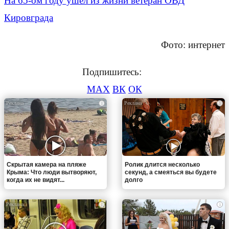
На 65-ом году ушёл из жизни ветеран ОВД
Кировграда
Фото: интернет
Подпишитесь:
MAX
ВК
ОК
i
i
Скрытая камера на пляже
Ролик длится несколько
Крыма: Что люди вытворяют,
секунд, а смеяться вы будете
когда их не видят...
долго
i
i