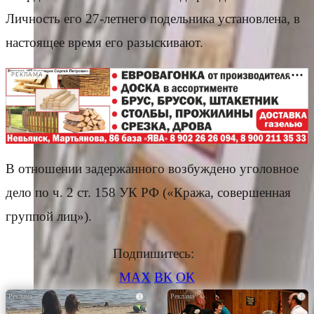
Личность его 27-летнего подельника установлена, в
настоящее время его разыскивают.
РЕКЛАМА
В отношении задержанного возбуждено уголовное
дело по ч. 2 ст. 158 УК РФ («Кража, совершенная
группой лиц»).
Подпишитесь:
MAX
ВК
ОК
i
i