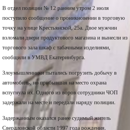
В отдел полиции № 12 ранним утром 2 июля
поступило сообщение о проникновении в торговую
точку на улице Крестьянской, 25а. Двое мужчин
взломали двери продуктового магазина и вынесли из
торгового зала шкаф с табачными изделиями,
сообщили в УМВД Екатеринбурга.
Злоумышленники пытались погрузить добычу в
автомобиль, но прибывшая на место охрана
вспугнула их. Одного из воров сотрудники ЧОП
задержали на месте и передали наряду полиции.
Задержанным оказался ранее судимый житель
Свердловской области 1997 года рождения.