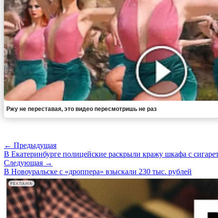
Ржу не переставая, это видео пересмотришь не раз
← Предыдущая
В Екатеринбурге полицейские раскрыли кражу шкафа с сигарет
Следующая →
В Новоуральске с «дроппера» взыскали 230 тыс. рублей
РЕКЛАМА