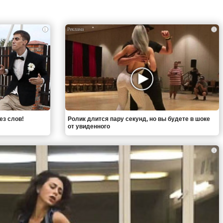
i
i
ез слов!
Ролик длится пару секунд, но вы будете в шоке
от увиденного
i