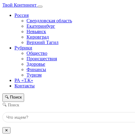
Твой Континент
Россия
Свердловская область
Екатеринбург
Невьянск
Кировград
Верхний Тагил
Рубрики
Общество
Происшествия
Здоровье
Финансы
Туризм
РА «Т.К»
Контакты
Поиск
🔍
🔍 Поиск
✕