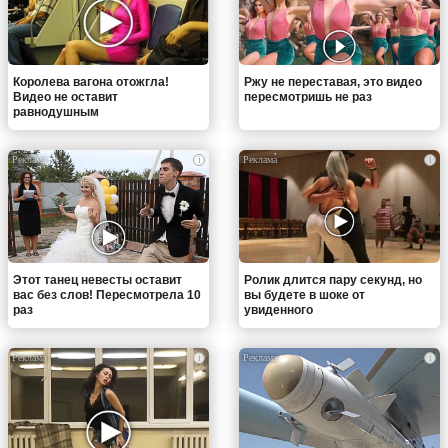
Королева вагона отожгла!
Ржу не переставая, это видео
Видео не оставит
пересмотришь не раз
равнодушным
i
i
Этот танец невесты оставит
Ролик длится пару секунд, но
вас без слов! Пересмотрела 10
вы будете в шоке от
раз
увиденного
i
i