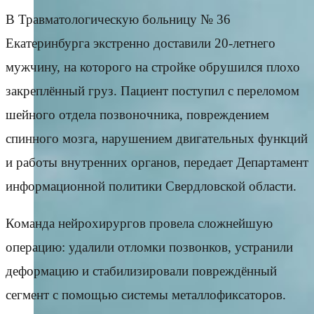
В Травматологическую больницу № 36
Екатеринбурга экстренно доставили 20-летнего
мужчину, на которого на стройке обрушился плохо
закреплённый груз. Пациент поступил с переломом
шейного отдела позвоночника, повреждением
спинного мозга, нарушением двигательных функций
и работы внутренних органов, передает Департамент
информационной политики Свердловской области.
Команда нейрохирургов провела сложнейшую
операцию: удалили отломки позвонков, устранили
деформацию и стабилизировали повреждённый
сегмент с помощью системы металлофиксаторов.