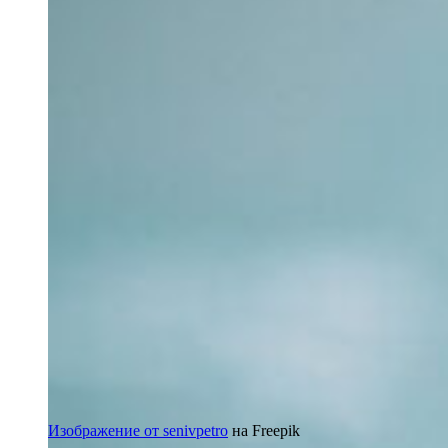
Изображение от senivpetro
на Freepik