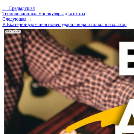
← Предыдущая
Тепловизионные монокуляры для охоты
Следующая →
В Екатеринбурге пенсионер ударил вора и попал в изолятор
РЕКЛАМА