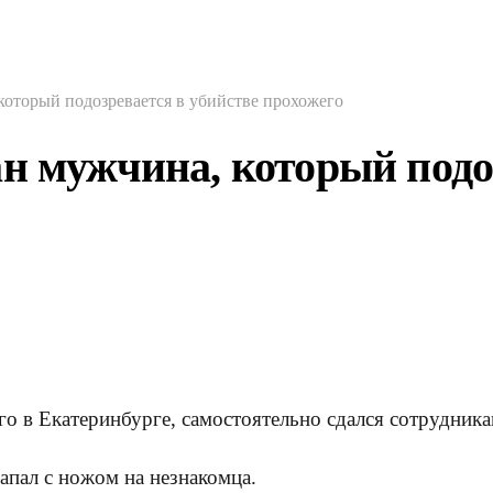
который подозревается в убийстве прохожего
н мужчина, который подо
о в Екатеринбурге, самостоятельно сдался сотрудник
апал с ножом на незнакомца.