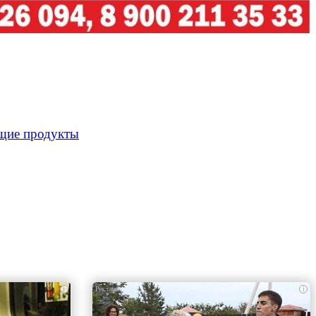
ющие продукты
i
i