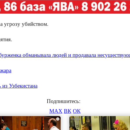
а угрозу убийством.
ятия.
нбурженка обманывала людей и продавала несуществу
 жара
 из Узбекистана
Подпишитесь:
MAX
ВК
ОК
i