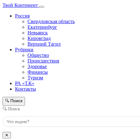
Твой Континент
Россия
Свердловская область
Екатеринбург
Невьянск
Кировград
Верхний Тагил
Рубрики
Общество
Происшествия
Здоровье
Финансы
Туризм
РА «Т.К»
Контакты
Поиск
🔍
🔍 Поиск
✕