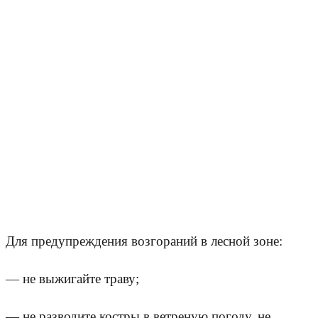
Для предупреждения возгораний в лесной зоне:
— не выжигайте траву;
— не разводите костры в ветреную погоду, не