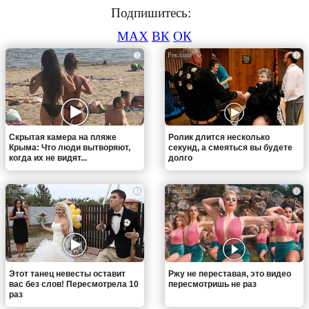
Подпишитесь:
MAX
ВК
ОК
i
i
Скрытая камера на пляже
Ролик длится несколько
Крыма: Что люди вытворяют,
секунд, а смеяться вы будете
когда их не видят...
долго
i
i
Этот танец невесты оставит
Ржу не переставая, это видео
вас без слов! Пересмотрела 10
пересмотришь не раз
раз