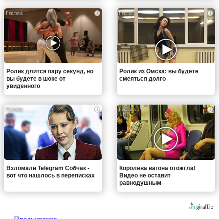
i
i
Ролик длится пару секунд, но
Ролик из Омска: вы будете
вы будете в шоке от
смеяться долго
увиденного
i
i
Взломали Telegram Собчак -
Королева вагона отожгла!
вот что нашлось в переписках
Видео не оставит
равнодушным