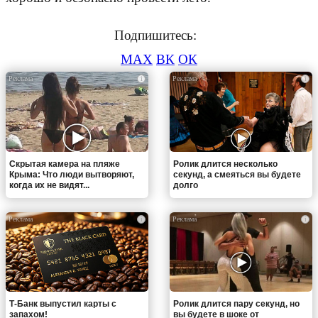
Подпишитесь:
MAX
ВК
ОК
i
i
Скрытая камера на пляже
Ролик длится несколько
Крыма: Что люди вытворяют,
секунд, а смеяться вы будете
когда их не видят...
долго
i
i
Т-Банк выпустил карты с
Ролик длится пару секунд, но
запахом!
вы будете в шоке от