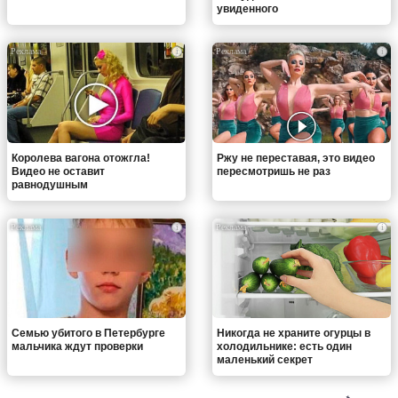
увиденного
i
i
Королева вагона отожгла!
Ржу не переставая, это видео
Видео не оставит
пересмотришь не раз
равнодушным
i
i
Семью убитого в Петербурге
Никогда не храните огурцы в
мальчика ждут проверки
холодильнике: есть один
маленький секрет