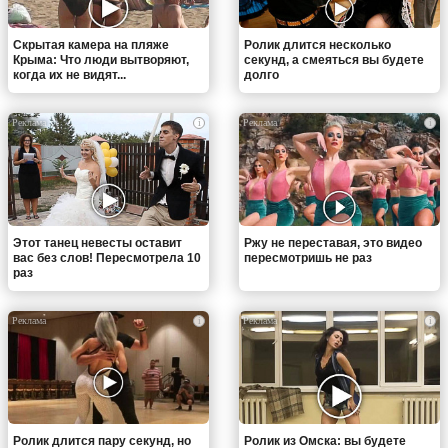
Скрытая камера на пляже
Ролик длится несколько
Крыма: Что люди вытворяют,
секунд, а смеяться вы будете
когда их не видят...
долго
i
i
Этот танец невесты оставит
Ржу не переставая, это видео
вас без слов! Пересмотрела 10
пересмотришь не раз
раз
i
i
Ролик длится пару секунд, но
Ролик из Омска: вы будете