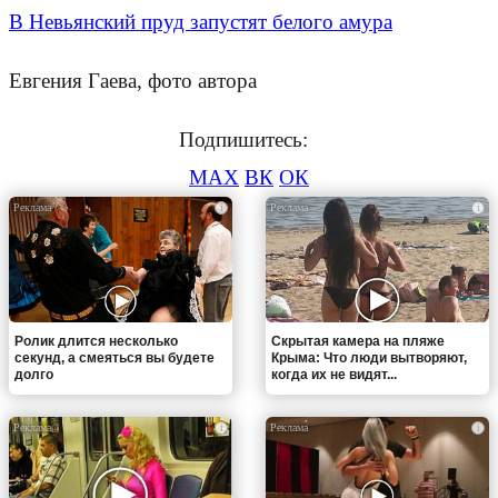
В Невьянский пруд запустят белого амура
Евгения Гаева, фото автора
Подпишитесь:
MAX
ВК
ОК
i
i
Ролик длится несколько
Скрытая камера на пляже
секунд, а смеяться вы будете
Крыма: Что люди вытворяют,
долго
когда их не видят...
i
i