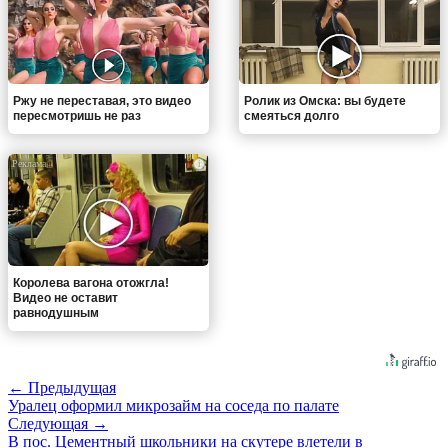
Ржу не переставая, это видео
Ролик из Омска: вы будете
пересмотришь не раз
смеяться долго
i
Королева вагона отожгла!
Видео не оставит
равнодушным
← Предыдущая
Уралец оформил микрозайм на соседа по палате
Следующая →
В пос. Цементный школьники на скутере влетели в