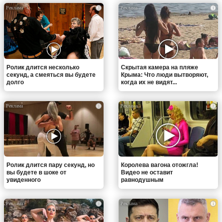
i
i
Ролик длится несколько
Скрытая камера на пляже
секунд, а смеяться вы будете
Крыма: Что люди вытворяют,
долго
когда их не видят...
i
i
Ролик длится пару секунд, но
Королева вагона отожгла!
вы будете в шоке от
Видео не оставит
увиденного
равнодушным
i
i